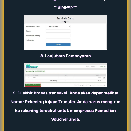
""SIMPAN""
8. Lanjutkan Pembayaran
9. Di akhir Proses transaksi, Anda akan dapat melihat
Nomor Rekening tujuan Transfer. Anda harus mengirim
ke rekening tersebut untuk memproses Pembelian
Voucher anda.