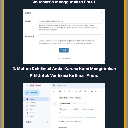
Voucher88 menggunakan Email.
4. Mohon Cek Email Anda, Karena Kami Mengirimkan
PIN Untuk Verifikasi Ke Email Anda.