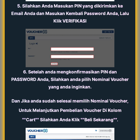
5. Silahkan Anda Masukan PIN yang dikirimkan ke
Email Anda dan Masukan Kembali Password Anda, Lalu
Klik VERIFIKASI
6. Setelah anda mengkonfirmasikan PIN dan
PASSWORD Anda, Silahkan anda pilih Nominal Voucher
yang anda inginkan.
Dan Jika anda sudah selesai memilih Nominal Voucher,
Untuk Melanjutkan Pembelian Voucher Di Kolom
""Cart"" Silahkan Anda Klik ""Beli Sekarang"".