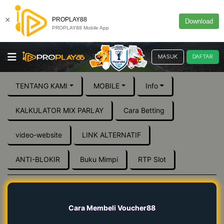
×
PROPLAY88
Download
PROPLAY88 Mobile App
MASUK
DAFTAR
TENTANG KAMI
MOBILE
Info
KALKULATOR MIX PARLAY
Cara Betting
video-website
LINK ALTERNATIF
ANTI-BLOKIR
Buku Mimpi
RTP Slot
Cara Membeli Voucher88