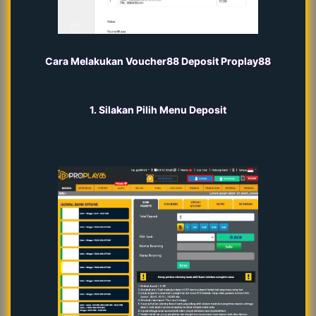
Cara Melakukan Voucher88 Deposit Proplay88
1. Silakan Pilih Menu Deposit