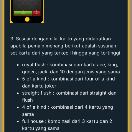
3. Sesuai dengan nilai kartu yang didapatkan
apabila pemain menang berikut adalah susunan
set kartu dari yang terkecil hingga yang tertinggi
royal flush : kombinasi dari kartu ace, king,
queen, jack, dan 10 dengan jenis yang sama
5 of a kind : kombinasi dari four of a kind
dan kartu joker
straight flush : kombinasi dari straight dan
flush
4 of a kind : kombinasi dari 4 kartu yang
sama
full house : kombinasi dari 3 kartu dan 2
kartu yang sama