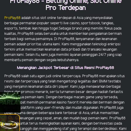
ProPlay88 - Betting Online, Slot Online
Pro Terdepan
ProPlay88
adalah situs slot online terdepan di Asia yang menyediakan
berbagai permainan populer seperti live casino, sportsbook, tangkas,
esports, tembak ikan hingga togel.Sebagai brand yang memiliki fokus pada
kualitas, ProPlay88 selalu berusaha untuk memberikan pengalaman bermain
terbaik bagi semua pemainnya. Di ProPlay88, kenyamanan dan keamanan
pemain adalah prioritas utama kami. Kami menggunakan teknologi enkripsi
terkini untuk memastikan keamanan data pribadi dan transaksi keuangan
pemain kami. Selain itu, kami juga memiliki layanan pelanggan 24/7 yang siap
membantu pemain dengan segala kebutuhannya.
Menangkan Jackpot Terbesar di Situs Resmi ProPlay88
ProPlay88 salah satu agen judi online terpercaya. ProPlay88 merupakan situs
resmi dan terpercaya yang telah mengantongi legalitas dari BMM testlabs
yang menjamin keamanan data diri player. Kami juga menawarkan berbagai
bonus dan promosi menarik, serta turnamen besar dengan hadiah fantastis
untuk semua pemain kami. Dengan berbagai macam game yang tersedia,
pemain dapat memilih permainan kasino favorit mereka dan bermain dengan
nyaman di platform yang user-friendly dan mudah digunakan. ProPlay88 juga
bekerja sama dengan beberapa bank terbesar di Asia, untuk memastikan
transaksi keuangan yang cepat, aman, dan mudah bagi pemain kami. ProPlay88
berusaha untuk terus meningkatkan layanan kami, dengan berinvestasi pada
teknologi canggih dan menggandeng staf yang terampil dan berdedikasi. Kami