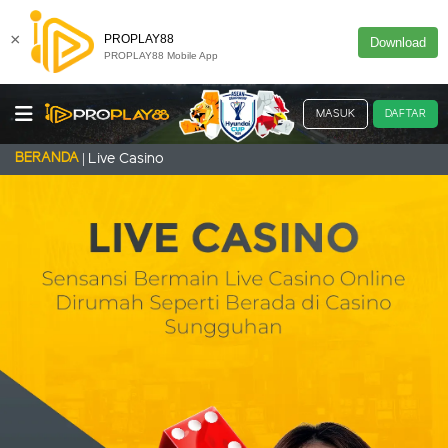
×
PROPLAY88
Download
PROPLAY88 Mobile App
MASUK
DAFTAR
BERANDA
Live Casino